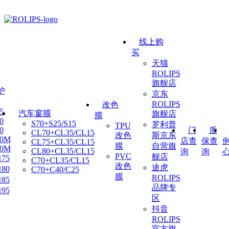
线上购
买
天猫
ROLIPS
旗舰店
护
京东
ROLIPS
改色
5
汽车窗膜
旗舰店
膜
0
S70+S25/S15
罗利普
TPU
门
质
0
CL70+CL35/CL15
改色
斯京东
80M
店查
保查
CL75+CL35/CL15
膜
自营旗
90M
CL80+CL35/CL15
询
询
PVC
舰店
75
C70+CL35/CL15
改色
途虎
80
C70+C40/C25
膜
ROLIPS
85
品牌专
95
区
抖音
ROLIPS
官方旗