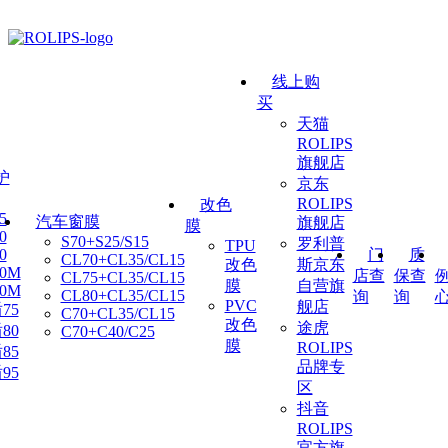
线上购
买
天猫
ROLIPS
旗舰店
护
京东
ROLIPS
改色
5
汽车窗膜
旗舰店
膜
0
S70+S25/S15
罗利普
TPU
门
质
0
CL70+CL35/CL15
改色
斯京东
80M
店查
保查
CL75+CL35/CL15
膜
自营旗
90M
CL80+CL35/CL15
询
询
PVC
舰店
75
C70+CL35/CL15
改色
途虎
80
C70+C40/C25
膜
ROLIPS
85
品牌专
95
区
抖音
ROLIPS
官方旗