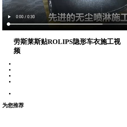
劳斯莱斯贴ROLIPS隐形车衣施工视
频
视频标签：
施工视频
拍摄车型：
劳斯莱斯 , 古思特
编辑时间：
2021-03-26 11:19:57
视频内容描述：
黑色劳斯莱斯贴ROLIPS隐形车衣施工
视频
观看次数：
6794
为您推荐
特斯拉Model 3贴ROLIPS隐形车衣视频