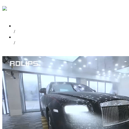
首页
/
视频中心
/
劳斯莱斯贴ROLIPS隐形车衣施工视频