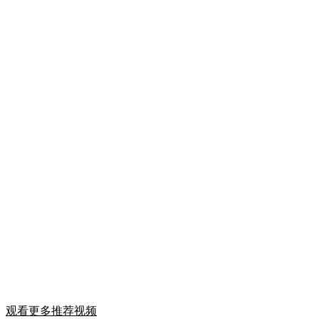
奔驰S350贴ROLIPS隐形车衣施工视频
奔驰（进口） , 奔驰S级 施工视频
2020-09-27 19:33:45
沃尔沃S90贴ROLIPS隐形车衣施工视频
施工视频
2020-10-27 19:34:48
小鹏G3贴ROLIPS隐形车衣施工视频
施工视频
2020-10-01 18:28:09
观看更多推荐视频