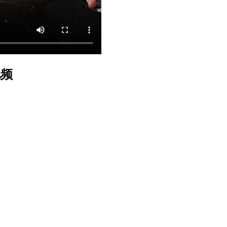
视频
视频