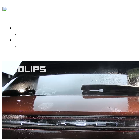
首页
/
视频中心
/
保时捷卡宴贴ROLIPS隐形车衣施工视频